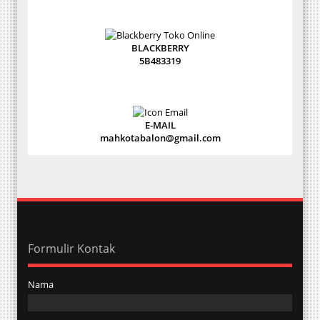
BLACKBERRY
5B483319
E-MAIL
mahkotabalon@gmail.com
Formulir Kontak
Nama