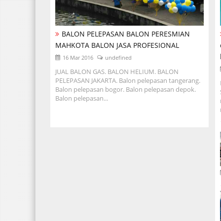
BALON PELEPASAN BALON PERESMIAN
MAHKOTA BALON JASA PROFESIONAL
16 Mar 2016
undefined
JUAL BALON GAS. BALON HELIUM. BALON
PELEPASAN JAKARTA. Balon pelepasan tangerang.
Balon pelepasan bogor. Balon pelepasan depok.
Balon pelepasan...