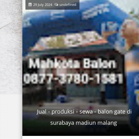
29 July 2024
undefined
Jual - produksi - sewa - balon gate di
olo
surabaya madiun malang