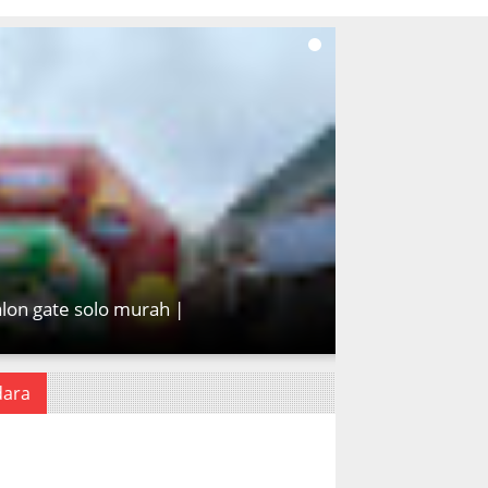
alon gate solo murah |
dara