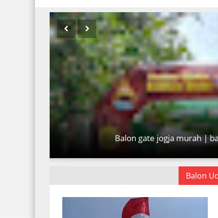
Balon gate jogja murah | b
Balon U