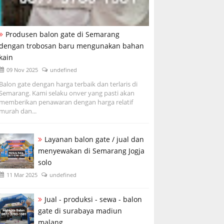
Produsen balon gate di Semarang
dengan trobosan baru mengunakan bahan
kain
09 Nov 2025
undefined
Balon gate dengan harga terbaik dan terlaris di
Semarang. Kami selaku onver yang pasti akan
memberikan penawaran dengan harga relatif
murah dan...
Layanan balon gate / jual dan
menyewakan di Semarang Jogja
solo
11 Mar 2025
undefined
Jual - produksi - sewa - balon
gate di surabaya madiun
malang