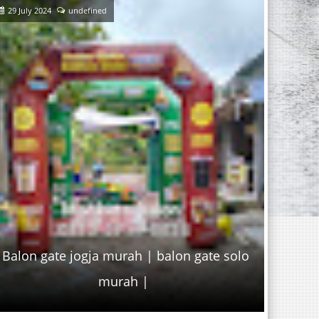
29 July 2024
undefined
29 July
Balon gate jogja murah | balon gate solo
BALO
murah |