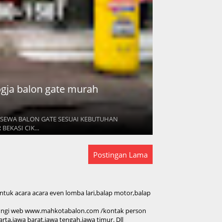
jogja balon gate murah
H,SEWA BALON GATE SESUAI KEBUTUHAN
EKASI CIK...
Postingan Lama
tuk acara acara even lomba lari,balap motor,balap
jungi web www.mahkotabalon.com /kontak person
rta,jawa barat,jawa tengah,jawa timur. Dll