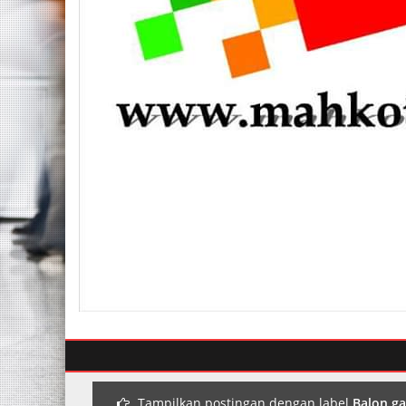
Tampilkan postingan dengan label
Balon ga