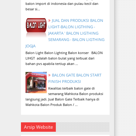
balon import di indonesia dan pulau kecil dan
besar si...
JUAL DAN PRODUKSI BALON
LIGHT-BALON LIGTHING -
JAKARTA ' BALON LIGTHING
SEMARANG - BALON LIGTHING
JOGJA
Balon Light Balon Lighting Balon konser BALON
LIHGT adalah balon bulat yang terbuat dari
bahan pvs apabila tertiup akan ...
BALON GATE BALON START
FINISH PRODUKSI
Kwalitas terbaik balon gate di
semarang Mahkota Balon produksi
langsung jadi. Jual Balon Gate Terbaik hanya di
Mahkota Balon Produk Balon / ...
Arsip Website