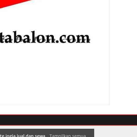
te jogja jual dan sewa
.
Tampilkan semua