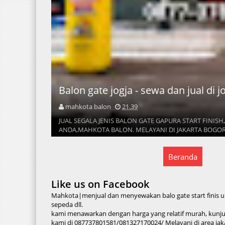
Balon gate jogja - sewa dan jual di 
mahkota balon
21.39
JUAL SEGALA JENIS BALON GATE GAPURA START FINIS
ANDA,MAHKOTA BALON. MELAYANI DI JAKARTA BOGOR B
Beranda
Like us on Facebook
Mahkota|menjual dan menyewakan balo gate start finis un
sepeda dll.
kami menawarkan dengan harga yang relatif murah, kun
kami di 087737801581/081327170024/ Melayani di area jaka