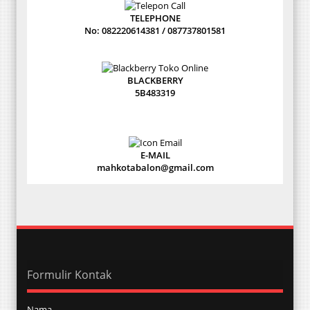
TELEPHONE
No: 082220614381 / 087737801581
BLACKBERRY
5B483319
E-MAIL
mahkotabalon@gmail.com
Formulir Kontak
Nama