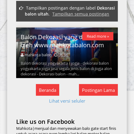
Tampilkan postingan dengan label
Dekorasi
balon ultah
.
Tampilkan semua postingan
Balon Dekorasi yang ditawarkan
Read more »
oleh www.mahkotabalon.com
mahkota balon
06.38
Balon dekorasi yogyakarta / jogja - dekorasi balon
yogyakarta jogja jasa segala jenis balon di jogja alon
dekorasi - Dekorasi balon - mah...
Beranda
Postingan Lama
Lihat versi seluler
Like us on Facebook
Mahkota|menjual dan menyewakan balo gate start finis
untuk acara acara even lomba lari,balap motor,balap