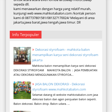
sepeda dll.
kami menawarkan dengan harga yang relatif murah,
kunjungi web www.mahkotabalon.com /kontak person
kami di 087737801581/081327170024/ Melayani di area
jakarta,jawa barat,jawa tengah,jawa timur. Dll
Info Terpopuler
Dekorasi styrofoam - mahkota balon
menampilkan karya seni dekorasi styrofoam
jakarta
Mahkota balon menampilkan karya seni dekorasi
DEKORASI STYROFOAM MAHKOTA BALON : JASA PEMBUATAN
ATAU DEKORASI MENGGUNAKAN STYROFOA...
JASA BALON DEKORASI - Dekorasi
styrofoam www.mahkotabalon.com
Selamat datang di website mahkotabalon.com jasa
dekorasi balon dan agen penjualan balon seperti.
Balon dekorasi. Balon drop. Balon udara. ...