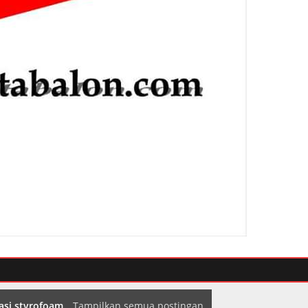
asi styrofoam
.
Tampilkan semua postingan