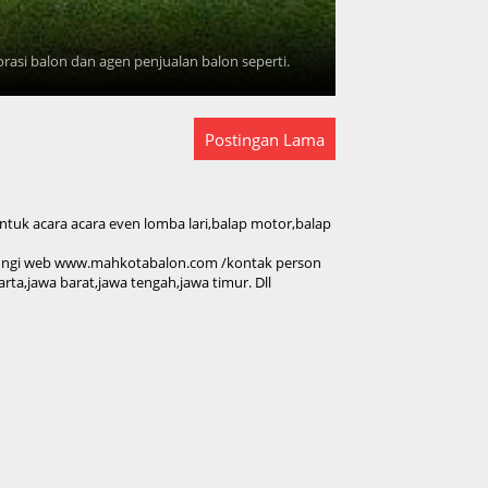
asi balon dan agen penjualan balon seperti.
Postingan Lama
tuk acara acara even lomba lari,balap motor,balap
jungi web www.mahkotabalon.com /kontak person
rta,jawa barat,jawa tengah,jawa timur. Dll