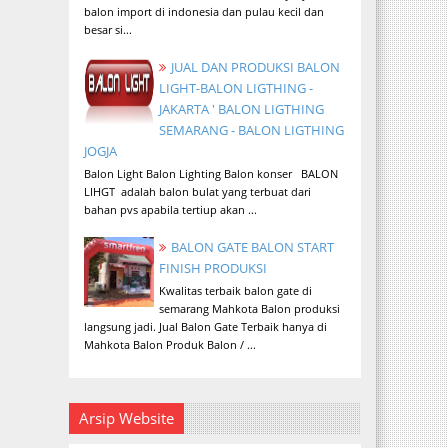
balon import di indonesia dan pulau kecil dan
besar si...
JUAL DAN PRODUKSI BALON
LIGHT-BALON LIGTHING -
JAKARTA ' BALON LIGTHING
SEMARANG - BALON LIGTHING
JOGJA
Balon Light Balon Lighting Balon konser BALON
LIHGT adalah balon bulat yang terbuat dari
bahan pvs apabila tertiup akan ...
BALON GATE BALON START
FINISH PRODUKSI
Kwalitas terbaik balon gate di
semarang Mahkota Balon produksi
langsung jadi. Jual Balon Gate Terbaik hanya di
Mahkota Balon Produk Balon / ...
Arsip Website