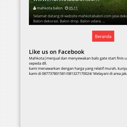
mahkota balon
05.11
Selamat datang di website mahkotabalon.com jasa dekor
Balon dekorasi. Balon drop. Balon udara. ...
Beranda
Like us on Facebook
Mahkota|menjual dan menyewakan balo gate start finis un
sepeda dll.
kami menawarkan dengan harga yang relatif murah, kun
kami di 087737801581/081327170024/ Melayani di area jaka