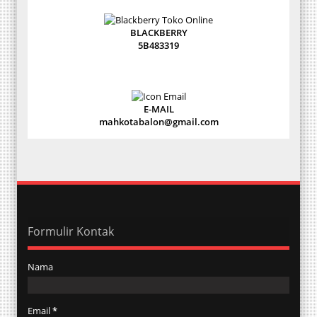
BLACKBERRY
5B483319
E-MAIL
mahkotabalon@gmail.com
Formulir Kontak
Nama
Email
*