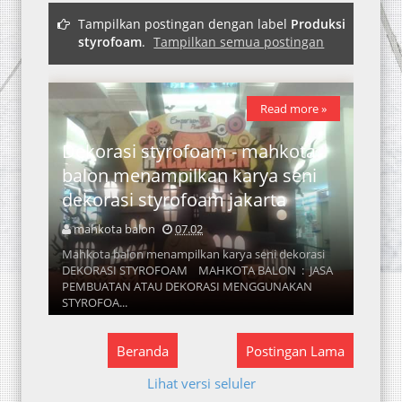
Tampilkan postingan dengan label
Produksi
styrofoam
.
Tampilkan semua postingan
Read more »
Dekorasi styrofoam - mahkota
balon menampilkan karya seni
dekorasi styrofoam jakarta
mahkota balon
07.02
Mahkota balon menampilkan karya seni dekorasi
DEKORASI STYROFOAM MAHKOTA BALON : JASA
PEMBUATAN ATAU DEKORASI MENGGUNAKAN
STYROFOA...
Beranda
Postingan Lama
Lihat versi seluler