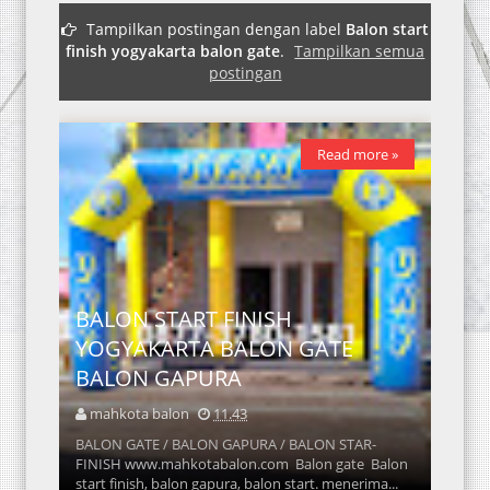
Tampilkan postingan dengan label
Balon start
finish yogyakarta balon gate
.
Tampilkan semua
postingan
Read more »
BALON START FINISH
YOGYAKARTA BALON GATE
BALON GAPURA
mahkota balon
11.43
BALON GATE / BALON GAPURA / BALON STAR-
FINISH www.mahkotabalon.com Balon gate Balon
start finish, balon gapura, balon start. menerima...